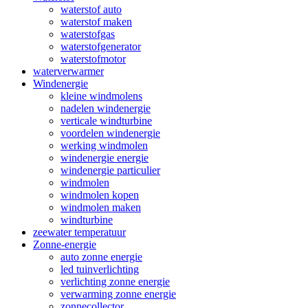
waterstof auto
waterstof maken
waterstofgas
waterstofgenerator
waterstofmotor
waterverwarmer
Windenergie
kleine windmolens
nadelen windenergie
verticale windturbine
voordelen windenergie
werking windmolen
windenergie energie
windenergie particulier
windmolen
windmolen kopen
windmolen maken
windturbine
zeewater temperatuur
Zonne-energie
auto zonne energie
led tuinverlichting
verlichting zonne energie
verwarming zonne energie
zonnecollector