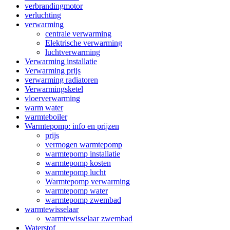
verbrandingmotor
verluchting
verwarming
centrale verwarming
Elektrische verwarming
luchtverwarming
Verwarming installatie
Verwarming prijs
verwarming radiatoren
Verwarmingsketel
vloerverwarming
warm water
warmteboiler
Warmtepomp: info en prijzen
prijs
vermogen warmtepomp
warmtepomp installatie
warmtepomp kosten
warmtepomp lucht
Warmtepomp verwarming
warmtepomp water
warmtepomp zwembad
warmtewisselaar
warmtewisselaar zwembad
Waterstof