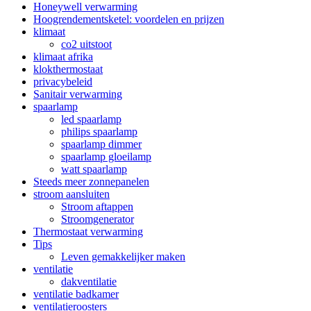
Honeywell verwarming
Hoogrendementsketel: voordelen en prijzen
klimaat
co2 uitstoot
klimaat afrika
klokthermostaat
privacybeleid
Sanitair verwarming
spaarlamp
led spaarlamp
philips spaarlamp
spaarlamp dimmer
spaarlamp gloeilamp
watt spaarlamp
Steeds meer zonnepanelen
stroom aansluiten
Stroom aftappen
Stroomgenerator
Thermostaat verwarming
Tips
Leven gemakkelijker maken
ventilatie
dakventilatie
ventilatie badkamer
ventilatieroosters