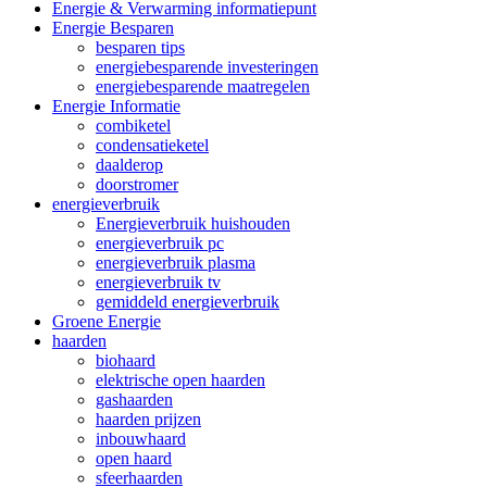
Energie & Verwarming informatiepunt
Energie Besparen
besparen tips
energiebesparende investeringen
energiebesparende maatregelen
Energie Informatie
combiketel
condensatieketel
daalderop
doorstromer
energieverbruik
Energieverbruik huishouden
energieverbruik pc
energieverbruik plasma
energieverbruik tv
gemiddeld energieverbruik
Groene Energie
haarden
biohaard
elektrische open haarden
gashaarden
haarden prijzen
inbouwhaard
open haard
sfeerhaarden