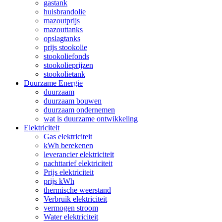
gastank
huisbrandolie
mazoutprijs
mazouttanks
opslagtanks
prijs stookolie
stookoliefonds
stookolieprijzen
stookolietank
Duurzame Energie
duurzaam
duurzaam bouwen
duurzaam ondernemen
wat is duurzame ontwikkeling
Elektriciteit
Gas elektriciteit
kWh berekenen
leverancier elektriciteit
nachttarief elektriciteit
Prijs elektriciteit
prijs kWh
thermische weerstand
Verbruik elektriciteit
vermogen stroom
Water elektriciteit