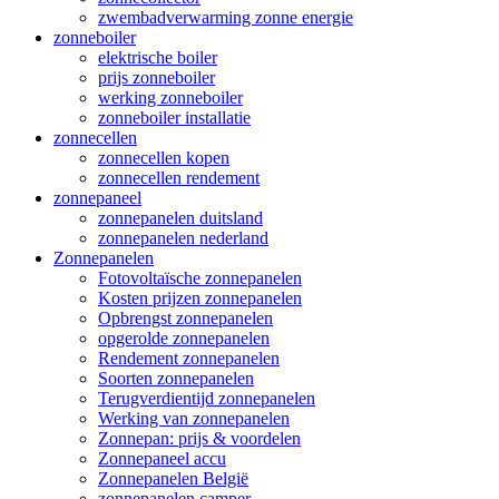
zwembadverwarming zonne energie
zonneboiler
elektrische boiler
prijs zonneboiler
werking zonneboiler
zonneboiler installatie
zonnecellen
zonnecellen kopen
zonnecellen rendement
zonnepaneel
zonnepanelen duitsland
zonnepanelen nederland
Zonnepanelen
Fotovoltaïsche zonnepanelen
Kosten prijzen zonnepanelen
Opbrengst zonnepanelen
opgerolde zonnepanelen
Rendement zonnepanelen
Soorten zonnepanelen
Terugverdientijd zonnepanelen
Werking van zonnepanelen
Zonnepan: prijs & voordelen
Zonnepaneel accu
Zonnepanelen België
zonnepanelen camper