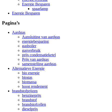
Energie Besparen
spaarlamp
Energie Besparen
Pagina’s
Aardgas
Aansluiting van aardgas
energiebesparing
gasboiler
gasverbruik
prijs condensatieketel
Prijs van aardgas
samenstelling aardgas
Alternatieve Energie
bio energie
biogas
biomassa
hoog rendement
brandstofprijzen
benzineprijs
brandstof
brandstofcellen
dieselprijs