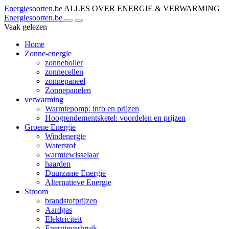
Energiesoorten.be
ALLES OVER ENERGIE & VERWARMING
Energiesoorten.be
Vaak gelezen
Home
Zonne-energie
zonneboiler
zonnecellen
zonnepaneel
Zonnepanelen
verwarming
Warmtepomp: info en prijzen
Hoogrendementsketel: voordelen en prijzen
Groene Energie
Windenergie
Waterstof
warmtewisselaar
haarden
Duurzame Energie
Alternatieve Energie
Stroom
brandstofprijzen
Aardgas
Elektriciteit
Energieverbruik