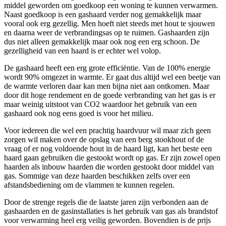
middel geworden om goedkoop een woning te kunnen verwarmen.
Naast goedkoop is een gashaard verder nog gemakkelijk maar
vooral ook erg gezellig. Men hoeft niet steeds met hout te sjouwen
en daarna weer de verbrandingsas op te ruimen. Gashaarden zijn
dus niet alleen gemakkelijk maar ook nog een erg schoon. De
gezelligheid van een haard is er echter wel volop.
De gashaard heeft een erg grote efficiëntie. Van de 100% energie
wordt 90% omgezet in warmte. Er gaat dus altijd wel een beetje van
de warmte verloren daar kan men bijna niet aan ontkomen. Maar
door dit hoge rendement en de goede verbranding van het gas is er
maar weinig uitstoot van CO2 waardoor het gebruik van een
gashaard ook nog eens goed is voor het milieu.
Voor iedereen die wel een prachtig haardvuur wil maar zich geen
zorgen wil maken over de opslag van een berg stookhout of de
vraag of er nog voldoende hout in de haard ligt, kan het beste een
haard gaan gebruiken die gestookt wordt op gas. Er zijn zowel open
haarden als inbouw haarden die worden gestookt door middel van
gas. Sommige van deze haarden beschikken zelfs over een
afstandsbediening om de vlammen te kunnen regelen.
Door de strenge regels die de laatste jaren zijn verbonden aan de
gashaarden en de gasinstallaties is het gebruik van gas als brandstof
voor verwarming heel erg veilig geworden. Bovendien is de prijs